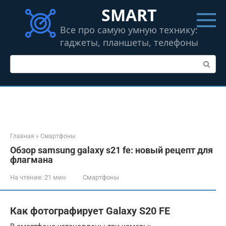
Перейти
SMART
к
контенту
Все про самую умную технику:
гаджеты, планшеты, телефоны
Поиск:
Главная
»
Смартфоны
Обзор samsung galaxy s21 fe: новый рецепт для
флагмана
На чтение:
21 мин
Смартфоны
Как фотографирует Galaxy S20 FE