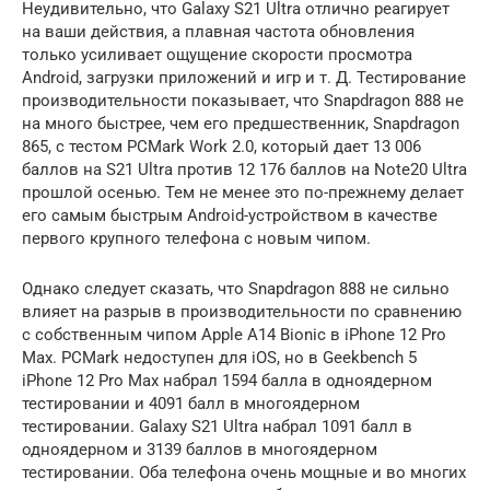
Неудивительно, что Galaxy S21 Ultra отлично реагирует
на ваши действия, а плавная частота обновления
только усиливает ощущение скорости просмотра
Android, загрузки приложений и игр и т. Д. Тестирование
производительности показывает, что Snapdragon 888 не
на много быстрее, чем его предшественник, Snapdragon
865, с тестом PCMark Work 2.0, который дает 13 006
баллов на S21 Ultra против 12 176 баллов на Note20 Ultra
прошлой осенью. Тем не менее это по-прежнему делает
его самым быстрым Android-устройством в качестве
первого крупного телефона с новым чипом.
Однако следует сказать, что Snapdragon 888 не сильно
влияет на разрыв в производительности по сравнению
с собственным чипом Apple A14 Bionic в iPhone 12 Pro
Max. PCMark недоступен для iOS, но в Geekbench 5
iPhone 12 Pro Max набрал 1594 балла в одноядерном
тестировании и 4091 балл в многоядерном
тестировании. Galaxy S21 Ultra набрал 1091 балл в
одноядерном и 3139 баллов в многоядерном
тестировании. Оба телефона очень мощные и во многих