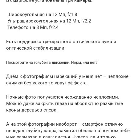
В смартфоне установлены три камеры:
️ Широкоугольная на 12 Мп, f/1.8
️ Ультраширокоугольная на 12 Мп, f/2.2
️ Телефото на 8 Мп, f/2.4
Есть поддержка трехкратного оптического зума и
оптической стабилизации.
Посмотрите на голубей в движении. Норм, или нет?
Днём к фотографиям нареканий у меня нет – неплохие
снимки без какого-то «вау»-эффекта.
Ночные фото получаются неожиданно неплохими.
Можно даже закрыть глаза на абсолютно размытые
кроны деревьев слева.
А на этой фотографии наоборот – смартфон отлично
передал глубину кадра, заметил облака на ночном небе
и не размазал в кашу листья. Чудеса, да и только.