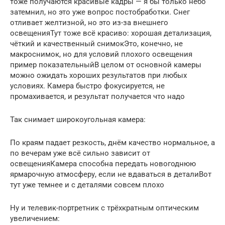
тоже получаются красивые кадры — я бы только небо
затемнил, но это уже вопрос постобработки. Снег
отливает желтизной, но это из-за внешнего
освещенияТут тоже всё красиво: хорошая детализация,
чёткий и качественный снимокЭто, конечно, не
макроснимок, но для условий плохого освещения
пример показательныйВ целом от основной камеры
можно ожидать хороших результатов при любых
условиях. Камера быстро фокусируется, не
промахивается, и результат получается что надо
Так снимает широкоугольная камера:
По краям падает резкость, днём качество нормальное, а
по вечерам уже всё сильно зависит от
освещенияКамера способна передать новогоднюю
ярмарочную атмосферу, если не вдаваться в деталиВот
тут уже темнее и с деталями совсем плохо
Ну и телевик-портретник с трёхкратным оптическим
увеличением: