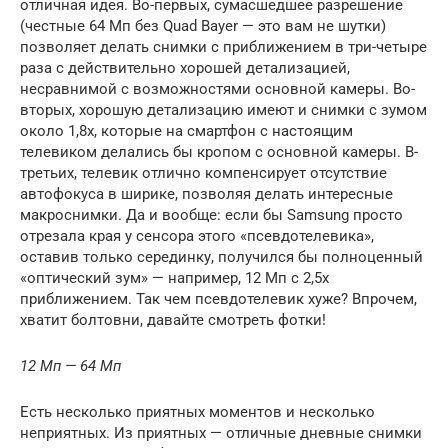
отличная идея. Во-первых, сумасшедшее разрешение
(честные 64 Мп без Quad Bayer — это вам не шутки)
позволяет делать снимки с приближением в три-четыре
раза с действительно хорошей детализацией,
несравнимой с возможностями основной камеры. Во-
вторых, хорошую детализацию имеют и снимки с зумом
около 1,8х, которые на смартфон с настоящим
телевиком делались бы кропом с основной камеры. В-
третьих, телевик отлично компенсирует отсутствие
автофокуса в ширике, позволяя делать интересные
макроснимки. Да и вообще: если бы Samsung просто
отрезала края у сенсора этого «псевдотелевика»,
оставив только серединку, получился бы полноценный
«оптический зум» — например, 12 Мп с 2,5х
приближением. Так чем псевдотелевик хуже? Впрочем,
хватит болтовни, давайте смотреть фотки!
12 Мп — 64 Мп
Есть несколько приятных моментов и несколько
неприятных. Из приятных — отличные дневные снимки