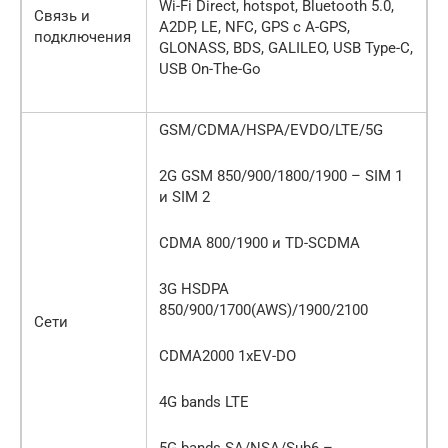
Wi-Fi Direct, hotspot, Bluetooth 5.0,
Связь и
A2DP, LE, NFC, GPS с A-GPS,
подключения
GLONASS, BDS, GALILEO, USB Type-C,
USB On-The-Go
GSM/CDMA/HSPA/EVDO/LTE/5G
2G GSM 850/900/1800/1900 – SIM 1
и SIM 2
CDMA 800/1900 и TD-SCDMA
3G HSDPA
850/900/1700(AWS)/1900/2100
Сети
CDMA2000 1xEV-DO
4G bands LTE
5G bands SA/NSA/Sub6 –