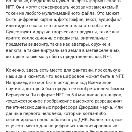
Во-первых, создателям нужно выбрать формат своего
NFT. Они могут сгенерировать невзаимозаменяемый
токен из любого мультимедийного файла. Это может
быть цифровая картина, фотография, текст, аудиофайл
или видео с какого-то знаменательного события.
Существуют и другие творческие продукты, такие как
крипто-коллекционные предметы, виртуальные
предметы видеоигр, такие как аватары, оружие и
валюта, а также виртуальная земля в метавселенных,
которые также могут быть представлены как NFT.
Конечно, здесь есть место для фантазии, поскольку в
наши дни кажется, что все цифровое может быть в NFT.
Например, это мог быть исходный код Всемирной
паутины, который был продан ее изобретателем Тимом
Бернерсом-Ли в форме NFT за 5,4 миллиона долларов,
«художественное изображение высокого разрешения»
генетических данных профессора Джорджа Черча. Или
данные первого человека, который когда-либо
секвенировал свою собственную ДНК. Более того, все
еще есть место для нецифровых токенизированных
реальных активов, от недвижимости и бриллиантов до