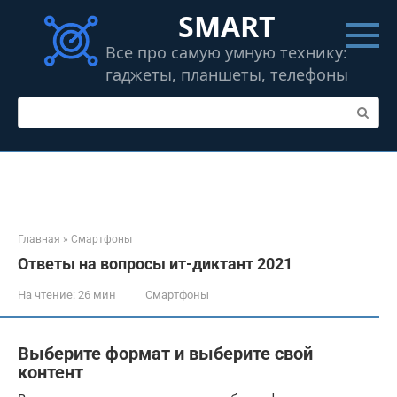
Перейти
SMART
к
контенту
Все про самую умную технику:
гаджеты, планшеты, телефоны
Поиск:
Главная
»
Смартфоны
Ответы на вопросы ит-диктант 2021
На чтение:
26 мин
Смартфоны
Выберите формат и выберите свой
контент