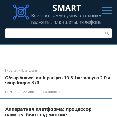
Перейти
SMART
к
контенту
Все про самую умную технику:
гаджеты, планшеты, телефоны
Поиск:
Главная
»
Планшеты
Обзор huawei matepad pro 10.8. harmonyos 2.0 и
snapdragon 870
На чтение:
20 мин
Планшеты
Аппаратная платформа: процессор,
память, быстродействие