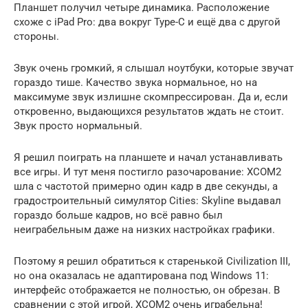
Планшет получил четыре динамика. Расположение
схоже с iPad Pro: два вокруг Type-C и ещё два с другой
стороны.
Звук очень громкий, я слышал ноутбуки, которые звучат
гораздо тише. Качество звука нормальное, но на
максимуме звук излишне скомпрессирован. Да и, если
откровенно, выдающихся результатов ждать не стоит.
Звук просто нормальный.
Я решил поиграть на планшете и начал устанавливать
все игры. И тут меня постигло разочарование: XCOM2
шла с частотой примерно один кадр в две секунды, а
градостроительный симулятор Cities: Skyline выдавал
гораздо больше кадров, но всё равно был
неиграбельным даже на низких настройках графики.
Поэтому я решил обратиться к старенькой Civilization III,
но она оказалась не адаптирована под Windows 11:
интерфейс отображается не полностью, он обрезан. В
сравнении c этой игрой, XCOM2 очень играбельна!