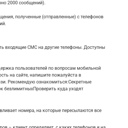
но 2000 сообщений).
щения, полученные (отправленные) с телефонов
ий.
ть входящие СМС на другие телефоны. Доступны
держка пользователей по вопросам мобильной
ость на сайте, напишите пожалуйста в
язи. Рекомендую ознакомиться:Секретные
к безлимитныхПроверить куда уходят
вливает номера, на которые пересылаются все
ов – клиент определяет, с каких телефонов и на