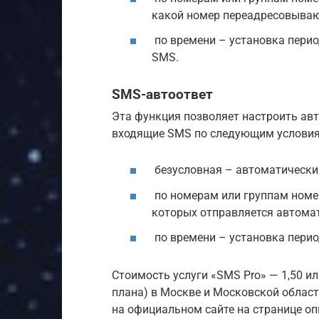
какой номер переадресовываю
по времени – установка перио
SMS.
SMS-автоответ
Эта функция позволяет настроить ав
входящие SMS по следующим услови
безусловная – автоматический
по номерам или группам номер
которых отправляется автомат
по времени – установка период
Стоимость услуги «SMS Pro» — 1,50 ил
плана) в Москве и Московской област
на официальном сайте на странице оп