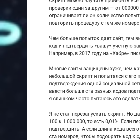
Скрипт можно научить проверять все
проверки один за другим — от 000000 
ограничивает ли он количество попыто
повторить процедуру с тем же номеро
Чем больше попыток дает сайт, тем в
код и подтвердить «вашу» учетную зап
Например, в 2017 году на «Хабре» пис
Многие сайты защищены хуже, чем каж
небольшой скрипт и попытался с его
подтверждения одной социальной сети
ввести больше ста разных кодов подт
я слишком часто пытаюсь это сделать
Я не стал перезапускать скрипт. Но д
100 к 1 000 000, то есть 0,01%. Если 
подтвердить. А если длина кода всего
ста номеров, чтобы подобрать код к о