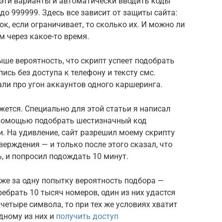
 эти варианты и автоматически вводить коды
до 999999. Здесь все зависит от защиты сайта:
к, если ограничивает, то сколько их. И можно ли
м через какое-то время.
ыше вероятность, что скрипт успеет подобрать
ись без доступа к телефону и тексту смс.
али про угон аккаунтов одного каршеринга.
ется. Специально для этой статьи я написал
 помощью подобрать шестизначный код
. На удивление, сайт разрешил моему скрипту
верждения — и только после этого сказал, что
, и попросил подождать 10 минут.
аже за одну попытку вероятность подбора —
перебрать 10 тысяч номеров, один из них удастся
 четыре символа, то при тех же условиях хватит
дному из них и
получить доступ