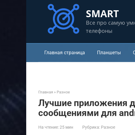
Перейти
SMART
к
контенту
Все про самую ум
телефоны
Главная страница
Планшеты
Главная
»
Разное
Лучшие приложения д
сообщениями для andr
На чтение:
25 мин
Рубрика:
Разное