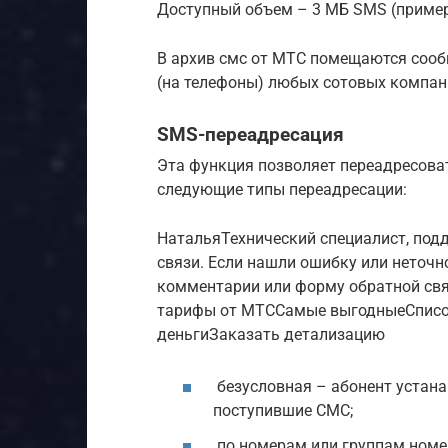
Доступный объем – 3 МБ SMS (пример
В архив смс от МТС помещаются сооб
(на телефоны) любых сотовых компан
SMS-переадресация
Эта функция позволяет переадресова
следующие типы переадресации:
НатальяТехнический специалист, под
связи. Если нашли ошибку или неточн
комментарии или форму обратной св
тарифы от МТССамые выгодныеСписо
деньгиЗаказать детализацию
безусловная – абонент устана
поступившие СМС;
по номерам или группам номер