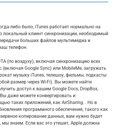
огда-либо было, iTunes работает нормально на
то локальный клиент синхронизации, необходимый
я передачи больших файлов мультимедиа и
ваш телефон.
TA (по воздуху), включая синхронизацию всех
c (включая Google Sync) или MobileMe, загружать
рокат музыку iTunes, телешоу, фильмы, подкасты
любой размер через Wi-Fi). Вы можете найти
лучить доступ к вашим Google Docs, DropBox,
 Вы даже можете конвертировать и
щью таких приложений, как AirSharing. . Но в
обновления программного обеспечения, такого как
 резервное копирование данных, вам нужно будет
, мы знаем. Если вас это утешит, Apple должна