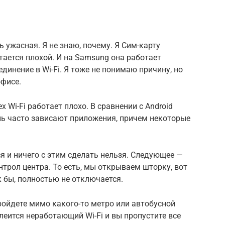
ь ужасная. Я не знаю, почему. Я Сим-карту
стается плохой. И на Samsung она работает
динение в Wi-Fi. Я тоже не понимаю причину, но
офисе.
х Wi-Fi работает плохо. В сравнении с Android
нь часто зависают приложения, причем некоторые
я и ничего с этим сделать нельзя. Следующее —
онтрол центра. То есть, мы открываем шторку, вот
ак бы, полностью не отключается.
пройдете мимо какого-то метро или автобусной
леится неработающий Wi-Fi и вы пропустите все