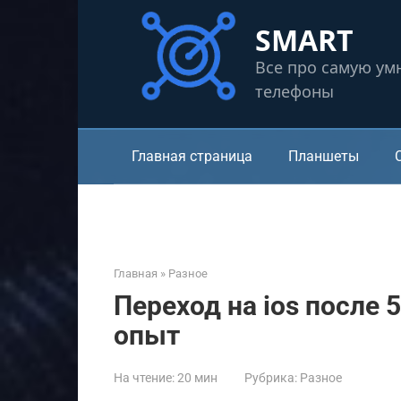
Перейти
SMART
к
контенту
Все про самую ум
телефоны
Главная страница
Планшеты
Главная
»
Разное
Переход на ios после 5
опыт
На чтение:
20 мин
Рубрика:
Разное