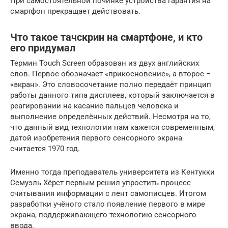
При самостоятельной починке устройства гарантия на
смартфон прекращает действовать.
Что такое тачскрин на смартфоне, и кто
его придумал
Термин Touch Screen образован из двух английских
слов. Первое обозначает «прикосновение», а второе −
«экран». Это словосочетание полно передаёт принцип
работы данного типа дисплеев, который заключается в
реагировании на касание пальцев человека и
выполнение определённых действий. Несмотря на то,
что данный вид технологии нам кажется современным,
датой изобретения первого сенсорного экрана
считается 1970 год.
Именно тогда преподаватель университета из Кентукки
Семуэль Хёрст первым решил упростить процесс
считывания информации с лент самописцев. Итогом
разработки учёного стало появление первого в мире
экрана, поддерживающего технологию сенсорного
ввода.