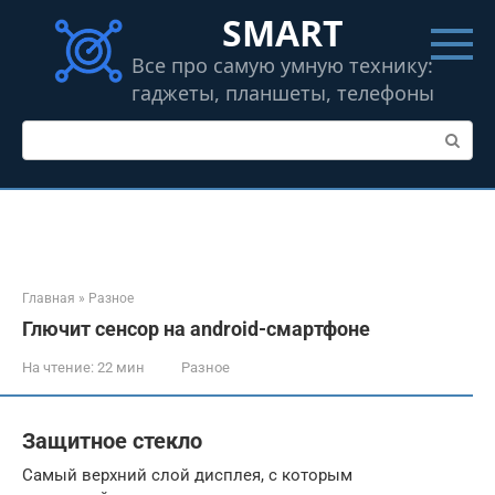
Перейти
SMART
к
контенту
Все про самую умную технику:
гаджеты, планшеты, телефоны
Поиск:
Главная
»
Разное
Глючит сенсор на android-смартфоне
На чтение:
22 мин
Разное
Защитное стекло
Самый верхний слой дисплея, с которым