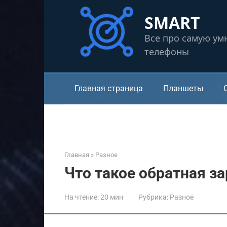
Перейти
SMART
к
контенту
Все про самую ум
телефоны
Главная страница
Планшеты
Главная
»
Разное
Что такое обратная за
На чтение:
20 мин
Рубрика:
Разное