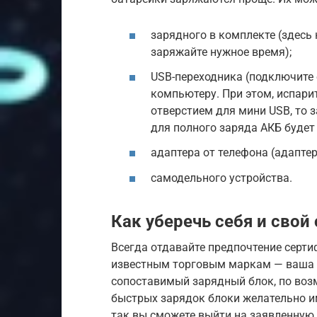
зарядного в комплекте (здесь 
заряжайте нужное время);
USB-переходника (подключите е
компьютеру. При этом, испари
отверстием для мини USB, то 
для полного заряда АКБ будет 
адаптера от телефона (адаптер
самодельного устройства.
Как уберечь себя и свой
Всегда отдавайте предпочтение серт
известным торговым маркам — ваша б
сопоставимый зарядный блок, по возм
быстрых зарядок блоки желательно им
так вы сможете выйти на заявленную