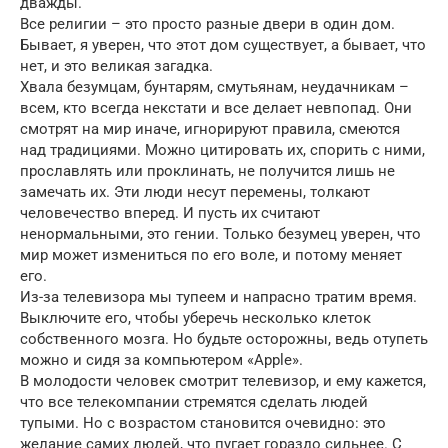
дважды.
Все религии – это просто разные двери в один дом.
Бывает, я уверен, что этот дом существует, а бывает, что
нет, и это великая загадка.
Хвала безумцам, бунтарям, смутьянам, неудачникам –
всем, кто всегда некстати и все делает невпопад. Они
смотрят на мир иначе, игнорируют правила, смеются
над традициями. Можно цитировать их, спорить с ними,
прославлять или проклинать, не получится лишь не
замечать их. Эти люди несут перемены, толкают
человечество вперед. И пусть их считают
ненормальными, это гении. Только безумец уверен, что
мир может измениться по его воле, и потому меняет
его.
Из-за телевизора мы тупеем и напрасно тратим время.
Выключите его, чтобы уберечь несколько клеток
собственного мозга. Но будьте осторожны, ведь отупеть
можно и сидя за компьютером «Apple».
В молодости человек смотрит телевизор, и ему кажется,
что все телекомпании стремятся сделать людей
тупыми. Но с возрастом становится очевидно: это
желание самих людей, что пугает гораздо сильнее. С