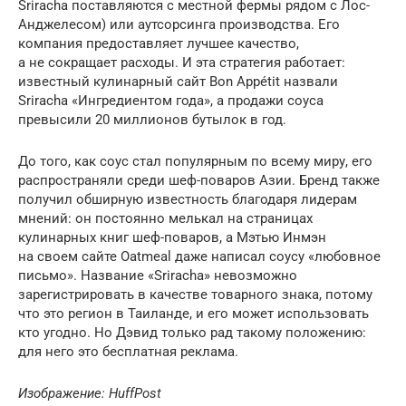
Sriracha поставляются с местной фермы рядом с Лос-
Анджелесом) или аутсорсинга производства. Его
компания предоставляет лучшее качество,
а не сокращает расходы. И эта стратегия работает:
известный кулинарный сайт Bon Appétit назвали
Sriracha «Ингредиентом года», а продажи соуса
превысили 20 миллионов бутылок в год.
До того, как соус стал популярным по всему миру, его
распространяли среди шеф-поваров Азии. Бренд также
получил обширную известность благодаря лидерам
мнений: он постоянно мелькал на страницах
кулинарных книг шеф-поваров, а Мэтью Инмэн
на своем сайте Oatmeal даже написал соусу «любовное
письмо». Название «Sriracha» невозможно
зарегистрировать в качестве товарного знака, потому
что это регион в Таиланде, и его может использовать
кто угодно. Но Дэвид только рад такому положению:
для него это бесплатная реклама.
Изображение:
HuffPost