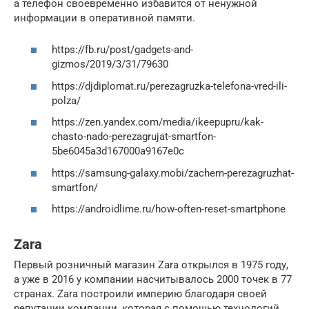
а телефон своевременно избавится от ненужной
информации в оперативной памяти.
https://fb.ru/post/gadgets-and-
gizmos/2019/3/31/79630
https://djdiplomat.ru/perezagruzka-telefona-vred-ili-
polza/
https://zen.yandex.com/media/ikeepupru/kak-
chasto-nado-perezagrujat-smartfon-
5be6045a3d167000a9167e0c
https://samsung-galaxy.mobi/zachem-perezagruzhat-
smartfon/
https://androidlime.ru/how-often-reset-smartphone
Zara
Первый розничный магазин Zara открылся в 1975 году,
а уже в 2016 у компании насчитывалось 2000 точек в 77
странах. Zara построили империю благодаря своей
репутации компании, которая с помощью технологий