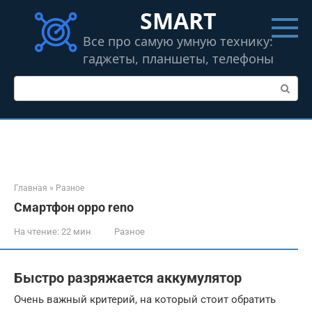
Перейти
SMART
к
контенту
Все про самую умную технику:
гаджеты, планшеты, телефоны
Поиск:
Главная
»
Разное
Смартфон oppo reno
На чтение:
22 мин
Разное
Быстро разряжается аккумулятор
Очень важный критерий, на который стоит обратить