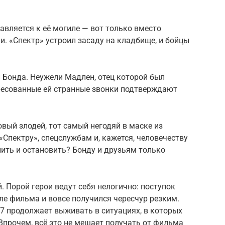
авляется к её могиле — вот только вместо
и. «Спектр» устроил засаду на кладбище, и бойцы
 Бонда. Неужели Мадлен, отец которой был
дресованные ей странные звонки подтверждают
овый злодей, тот самый негодяй в маске из
Спектру», спецслужбам и, кажется, человечеству
слить и остановить? Бонду и друзьям только
. Порой герои ведут себя нелогично: поступок
е фильма и вовсе получился чересчур резким.
07 продолжает выживать в ситуациях, в которых
 Впрочем, всё это не мешает получать от фильма