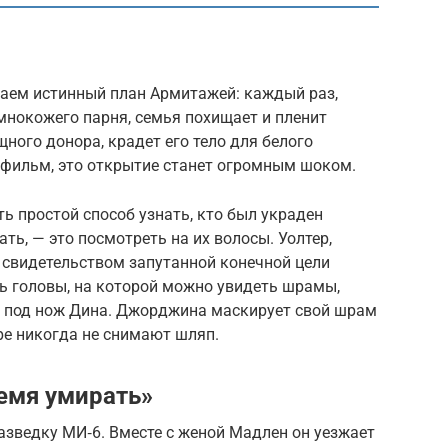
аем истинный план Армитажей: каждый раз,
мнокожего парня, семья похищает и пленит
ного донора, крадет его тело для белого
 фильм, это открытие станет огромным шоком.
ь простой способ узнать, кто был украден
ть, — это посмотреть на их волосы. Уолтер,
свидетельством запутанной конечной цели
ь головы, на которой можно увидеть шрамы,
я под нож Дина. Джорджина маскирует свой шрам
дре никогда не снимают шляп.
ремя умирать»
зведку МИ‑6. Вместе с женой Мадлен он уезжает