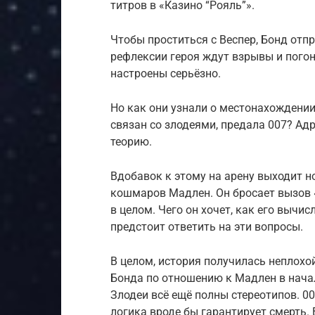
титров в «Казино “Рояль”».
Чтобы проститься с Веспер, Бонд отпр
рефлексии героя ждут взрывы и погон
настроены серьёзно.
Но как они узнали о местонахождении
связан со злодеями, предала 007? А
теорию.
Вдобавок к этому на арену выходит н
кошмаров Мадлен. Он бросает вызов «
в целом. Чего он хочет, как его вычи
предстоит ответить на эти вопросы.
В целом, история получилась неплохой
Бонда по отношению к Мадлен в начал
Злодеи всё ещё полны стереотипов. 0
логика вроде бы гарантирует смерть.