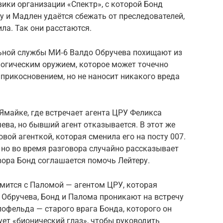
ики организации «Спектр», с которой Бонд
 и Мадлен удаётся сбежать от преследователей,
ила. Так они расстаются.
льной службы МИ‑6 Валдо Обручева похищают из
логическим оружием, которое может точечно
прикосновением, но не наносит никакого вреда
Ямайке, где встречает агента ЦРУ Феликса
ева, но бывший агент отказывается. В этот же
вой агенткой, которая сменила его на посту 007.
, но во время разговора случайно рассказывает
вора Бонд соглашается помочь Лейтеру.
омится с Паломой — агентом ЦРУ, которая
 Обручева, Бонд и Палома проникают на встречу
офельда — старого врага Бонда, которого он
ет «бионический глаз», чтобы руководить