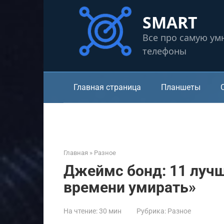
Перейти
SMART
к
контенту
Все про самую ум
телефоны
Главная страница
Планшеты
Главная
»
Разное
Джеймс бонд: 11 лучш
времени умирать»
На чтение:
30 мин
Рубрика:
Разное