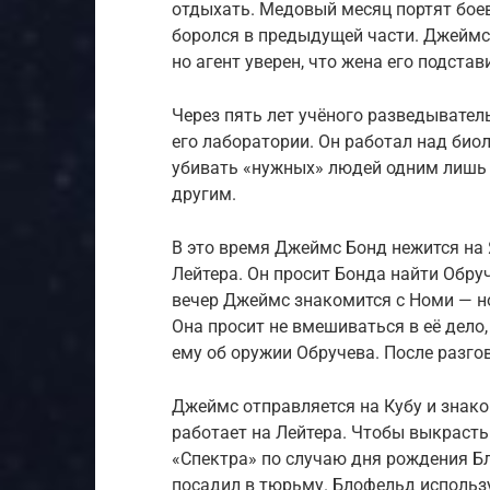
отдыхать. Медовый месяц портят боев
боролся в предыдущей части. Джеймсу
но агент уверен, что жена его подстав
Через пять лет учёного разведывате
его лаборатории. Он работал над био
убивать «нужных» людей одним лишь 
другим.
В это время Джеймс Бонд нежится на 
Лейтера. Он просит Бонда найти Обруч
вечер Джеймс знакомится с Номи — но
Она просит не вмешиваться в её дело
ему об оружии Обручева. После разго
Джеймс отправляется на Кубу и знак
работает на Лейтера. Чтобы выкрасть
«Спектра» по случаю дня рождения Бл
посадил в тюрьму. Блофельд использу