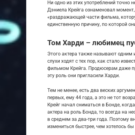
Ни одно из этих употреблений точно 
Дэниела Крейга ознаменовал момент,
«раздражающей части фильма, котору
единственную причину, по которой он
Том Харди – любимец п
Этого актера также называют одним и
слухи ходят с тех пор, как стало изв
фильмом Крейга. Продюсерам даже пр
эту роль они пригласили Харди.
Тем не менее, есть два веских аргуме
первых, ему 44 года, а это не тот воз
Крейг начал сниматься в Бонде, когд
актера на роль Бонда, то всегда на 
в среднем за два-три года. Поэтому 
измениться быстрее, чем хотелось бы