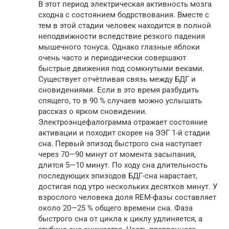
В этот период электрическая активность мозга
сходна с состоянием бодрствования. Вместе с
тем в этой стадии человек находится в полной
неподвижности вследствие резкого падения
мышечного тонуса. Однако глазные яблоки
очень часто и периодически совершают
быстрые движения под сомкнутыми веками.
Существует отчётливая связь между БДГ и
сновидениями. Если в это время разбудить
спящего, то в 90 % случаев можно услышать
рассказ о ярком сновидении.
Электроэнцефалограмма отражает состояние
активации и походит скорее на ЭЭГ 1-й стадии
сна. Первый эпизод быстрого сна наступает
через 70—90 минут от момента засыпания,
длится 5—10 минут. По ходу сна длительность
последующих эпизодов БДГ-сна нарастает,
достигая под утро нескольких десятков минут. У
взрослого человека доля REM-фазы составляет
около 20—25 % общего времени сна. Фаза
быстрого сна от цикла к циклу удлиняется, а