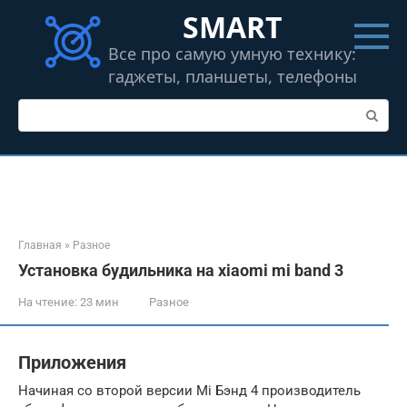
Перейти
SMART
к
контенту
Все про самую умную технику:
гаджеты, планшеты, телефоны
Поиск:
Главная
»
Разное
Установка будильника на xiaomi mi band 3
На чтение:
23 мин
Разное
Приложения
Начиная со второй версии Mi Бэнд 4 производитель