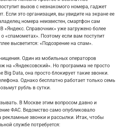
поступит вызов с незнакомого номера, гаджет
т. Если это организация, вы увидите на экране ее
 владелец номера неизвестен, смартфон сам
 В «Яндекс. Справочник» уже загружено более
, о «спамометах». Поэтому если вам поступит
плее высветится: «Подозрение на спам».
чищения. Один из мобильных операторов
ож на «Яндексовский». Но программа не просто
е Big Data, она просто блокирует такие звонки.
елефона. Однако бесплатно работает только семь
возьмут рубль в сутки.
азывать. В Москве этим вопросом давно и
ение ФАС. Ведомство само опубликовало
а рекламные звонки и рассылки. Итак, чтобы
ьной службе потребуется: