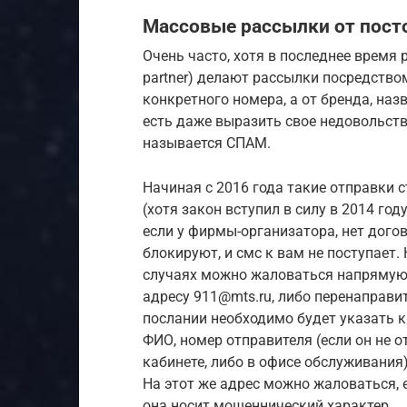
Массовые рассылки от пост
Очень часто, хотя в последнее время
partner) делают рассылки посредство
конкретного номера, а от бренда, на
есть даже выразить свое недовольст
называется СПАМ.
Начиная с 2016 года такие отправки 
(хотя закон вступил в силу в 2014 го
если у фирмы-организатора, нет догово
блокируют, и смс к вам не поступает.
случаях можно жаловаться напрямую
адресу 911@mts.ru, либо перенаправи
послании необходимо будет указать кр
ФИО, номер отправителя (если он не 
кабинете, либо в офисе обслуживания
На этот же адрес можно жаловаться, е
она носит мошеннический характер.