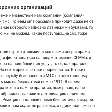
оронних организаций
 реже, неизвестные нам компании (компания-
м смс. Причем sms-рассылка приходит даже не от
звание которого написано латинскими буквами, то
во мы не можем. Такие поступающие смс тоже
стали строго отслеживаться всеми операторами
ду) и фильтроваться на предмет именно СПАМа, и
ра на подобный вид услуг, то ее, как правило,
 Но некоторые все-таки прорываются. В таких
 в службу безопасности МТС по электронному
ть смс на бесплатный номер 1911. В своем
атко, что вам не нравится, номер ваш, ваше
отобразился, закажите детализацию в личном
). Реакция на данный посыл бывает очень скорой.
сли к вам ходит не рассылка, а единичная смс, но