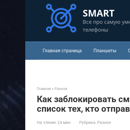
Перейти
SMART
к
контенту
Все про самую ум
телефоны
Главная страница
Планшеты
Главная
»
Разное
Как заблокировать см
список тех, кто отпра
На чтение:
24 мин
Рубрика:
Разное