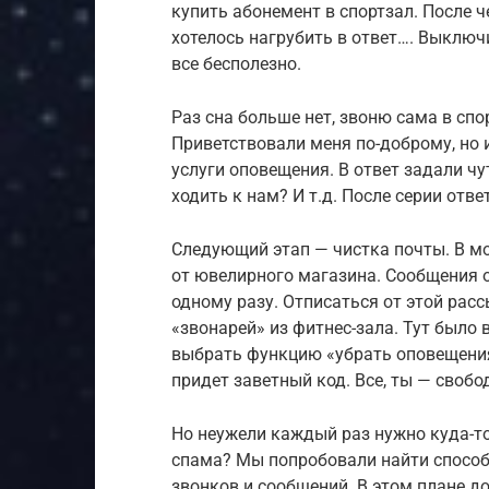
купить абонемент в спортзал. После 
хотелось нагрубить в ответ…. Выключи
все бесполезно.
Раз сна больше нет, звоню сама в сп
Приветствовали меня по-доброму, но
услуги оповещения. В ответ задали чу
ходить к нам? И т.д. После серии отв
Следующий этап — чистка почты. В мо
от ювелирного магазина. Сообщения 
одному разу. Отписаться от этой рас
«звонарей» из фитнес-зала. Тут было 
выбрать функцию «убрать оповещения
придет заветный код. Все, ты — свобо
Но неужели каждый раз нужно куда-то
спама? Мы попробовали найти спосо
звонков и сообщений. В этом плане д