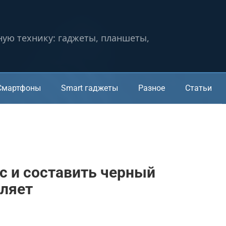
ную технику: гаджеты, планшеты,
Смартфоны
Smart гаджеты
Разное
Статьи
с и составить черный
вляет