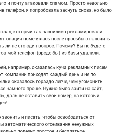
чего и почту атаковали спамом. Просто невольно
в телефон, я попробовала заснуть снова, но было
ортзал, который так назойливо рекламировали.
 интонация поменялась после просьбы отключить
ть ли не сто один вопрос. Почему? Вы не будете
етов мой телефон (вроде бы) из базы удалили.
ей, например, оказалась куча рекламных писем
от компании приходят каждый день и не по
сылки оказалось гораздо легче, чем угомонить
все намного проще. Нужно было зайти на сайт,
», дальше оставить свой номер, на который
ден!
 звонить и писать, чтобы освободиться от
бы автоматического отсеивания ненужных
овольно полезно простое и бесплатное