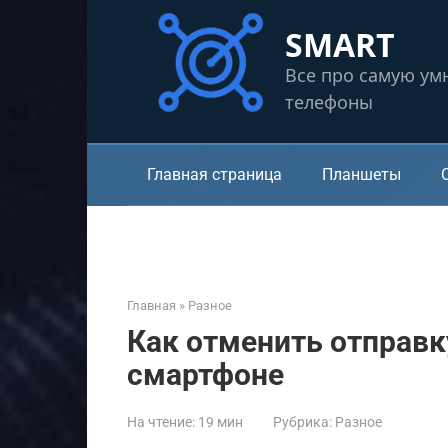
Перейти
SMART
к
контенту
Все про самую ум
телефоны
Главная страница
Планшеты
Главная
»
Разное
Как отменить отправк
смартфоне
На чтение:
19 мин
Рубрика:
Разное