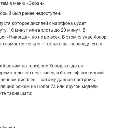
атем в меню «Экран».
торый был ранее недоступен.
пустя которое дисплей смартфона будет
ту, 10 минут или вплоть до 20 минут. В
я «Никогда», но не во всех. В этом случае Хонор
ан самостоятельно — только вы, переведя его в
й режим на телефоне Хонор, когда он
 время телефон неактивен, и более эффективный
юченном дисплее. Поэтому данная настройка
спящий режим на Honor 7а или другой модели
те такие шаги:
 сборки.