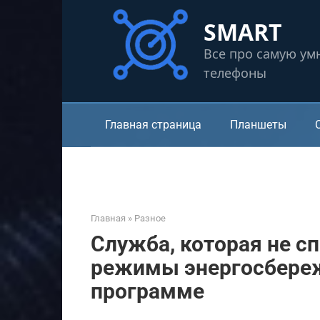
Перейти
SMART
к
контенту
Все про самую ум
телефоны
Главная страница
Планшеты
Главная
»
Разное
Служба, которая не сп
режимы энергосбереж
программе