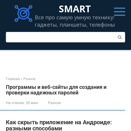
Перейти
SMART
к
контенту
Все про самую умную технику:
гаджеты, планшеты, телефоны
Поиск:
Главная
»
Разное
Программы и веб-сайты для создания и
проверки надежных паролей
На чтение:
26 мин
Разное
Как скрыть приложение на Андроиде:
разными способами