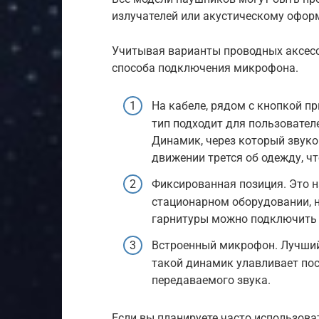
излучателей или акустическому офор
Учитывая варианты проводных аксессу
способа подключения микрофона.
На кабеле, рядом с кнопкой п
тип подходит для пользовател
Динамик, через который звуко
движении трется об одежду, ч
Фиксированная позиция. Это н
стационарном оборудовании, 
гарнитуры можно подключить 
Встроенный микрофон. Лучший
такой динамик улавливает пос
передаваемого звука.
Если вы планируете часто использов