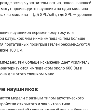
прежде всего, чувствительностью, показывающей
й могут производить наушники на один милливатт
ах на милливатт (дБ SPL/мВт, где SPL — уровень
ление наушников переменному току или
й катушкой: чем ниже импеданс, тем больше
ля портативных проигрывателей рекомендуются
ниже 100 Ом.
мпеданс, тем больше искажений дает усилитель.
арактеризуются импедансом около 600 Ом и
она для этого слишком мало.
ие наушников
аются модели с разным типом акустического
ройства открытого и закрытого типа.
ставляют собой маркетинговый ход, но бренды