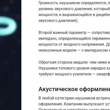
Громкость наушников определяется, 
уровень звукового давления, которы
мощности, и выражающейся в децибел
звукового давления).
Второй важный параметр — сопротив
импеданс, определяющийся переменно
мощности от входного напряжения. Д
низкоомные модели — с импедансом 
Обратная сторона медали: чем ниже и
Наушники топового уровня нередко х
требуют мощного усилителя — смартф
Акустическое оформлен
В любой категории наушников встреч
оформления. Компании выпускают уст
Полуоткрытые устройства часто пред