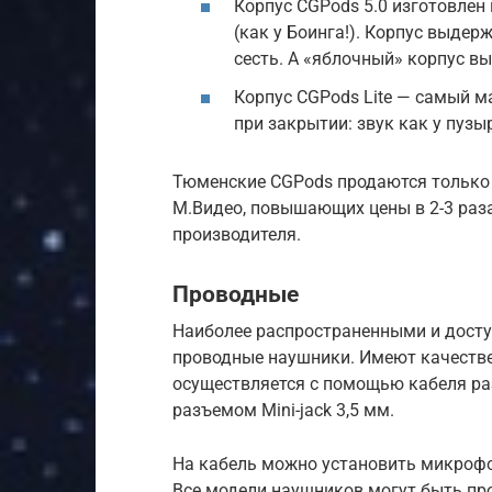
Корпус CGPods 5.0 изготовле
(как у Боинга!). Корпус выдерж
сесть. А «яблочный» корпус вы
Корпус CGPods Lite — самый 
при закрытии: звук как у пузы
Тюменские CGPods продаются только 
М.Видео, повышающих цены в 2-3 раза
производителя.
Проводные
Наиболее распространенными и досту
проводные наушники. Имеют качестве
осуществляется с помощью кабеля ра
разъемом Mini-jack 3,5 мм.
На кабель можно установить микрофон
Все модели наушников могут быть пр