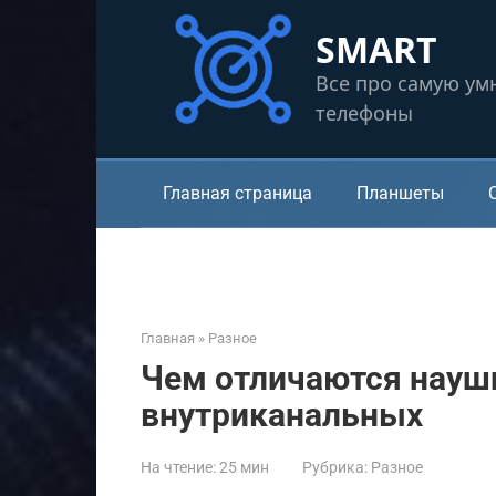
Перейти
SMART
к
контенту
Все про самую ум
телефоны
Главная страница
Планшеты
Главная
»
Разное
Чем отличаются науш
внутриканальных
На чтение:
25 мин
Рубрика:
Разное