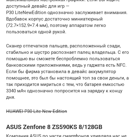
доступный девайс для игр —
P30 LiteNewEdition однозначно заслуживает внимания.
Вдобавок корпус достаточно миниатюрный
(72.7×152.9×7.4 мм), поэтому аппаратом легко
пользоваться одной рукой.
Сканер отпечатков пальцев, расположенный сзади,
стабильно и шустро распознает палец владельца. С его
помощью вы сможете беспроблемно пользоваться
банковскими приложениями, ведь у гаджета есть NFC.
Если бы фирма установила в девайс аккумулятор
помощнее, это был бы настоящий топ за свои деньги, а
так приходится мириться с тем, что батарея емкостью
3340 мАч однозначно попросится на зарядку к концу
дня.
HUAWEI P30 Lite New Edition
ASUS Zenfone 8 ZS590KS 8/128GB
Компания ASUS по части смартфонов удивляла нас не