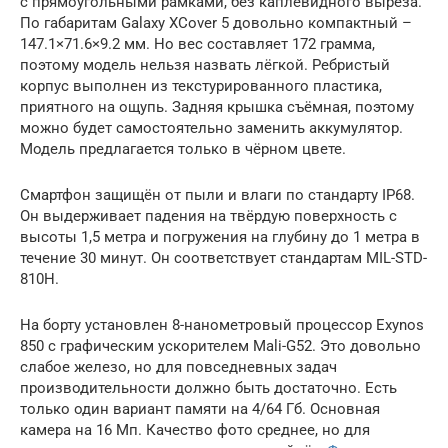
с прямоугольными рамками, без каплевидного выреза.
По габаритам Galaxy XCover 5 довольно компактный –
147.1×71.6×9.2 мм. Но вес составляет 172 грамма,
поэтому модель нельзя назвать лёгкой. Ребристый
корпус выполнен из текстурированного пластика,
приятного на ощупь. Задняя крышка съёмная, поэтому
можно будет самостоятельно заменить аккумулятор.
Модель предлагается только в чёрном цвете.
Смартфон защищён от пыли и влаги по стандарту IP68.
Он выдерживает падения на твёрдую поверхность с
высоты 1,5 метра и погружения на глубину до 1 метра в
течение 30 минут. Он соответствует стандартам MIL-STD-
810H.
На борту установлен 8-нанометровый процессор Exynos
850 с графическим ускорителем Mali-G52. Это довольно
слабое железо, но для повседневных задач
производительности должно быть достаточно. Есть
только один вариант памяти на 4/64 Гб. Основная
камера на 16 Мп. Качество фото среднее, но для