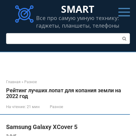
Перейти
SMART
к
контенту
Все про самую умную технику:
гаджеты, планшеты, телефоны
Поиск:
Главная
»
Разное
Рейтинг лучших лопат для копания земли на
2022 год
На чтение:
21 мин
Разное
Samsung Galaxy XCover 5