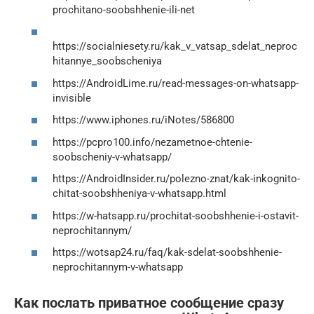
prochitano-soobshhenie-ili-net
https://socialniesety.ru/kak_v_vatsap_sdelat_neproc
hitannye_soobscheniya
https://AndroidLime.ru/read-messages-on-whatsapp-
invisible
https://www.iphones.ru/iNotes/586800
https://pcpro100.info/nezametnoe-chtenie-
soobscheniy-v-whatsapp/
https://AndroidInsider.ru/polezno-znat/kak-inkognito-
chitat-soobshheniya-v-whatsapp.html
https://w-hatsapp.ru/prochitat-soobshhenie-i-ostavit-
neprochitannym/
https://wotsap24.ru/faq/kak-sdelat-soobshhenie-
neprochitannym-v-whatsapp
Как послать приватное сообщение сразу