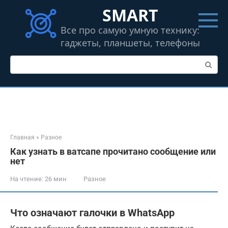
Перейти
SMART
к
контенту
Все про самую умную технику:
гаджеты, планшеты, телефоны
Поиск:
Главная
»
Разное
Как узнать в ватсапе прочитано сообщение или
нет
На чтение:
26 мин
Разное
Что означают галочки в WhatsApp