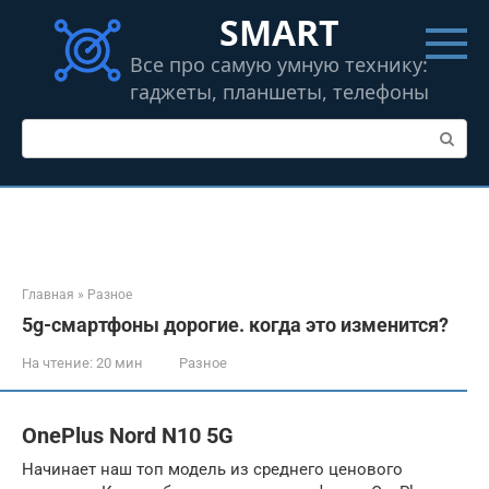
Перейти
SMART
к
контенту
Все про самую умную технику:
гаджеты, планшеты, телефоны
Поиск:
Главная
»
Разное
5g-смартфоны дорогие. когда это изменится?
На чтение:
20 мин
Разное
OnePlus Nord N10 5G
Начинает наш топ модель из среднего ценового