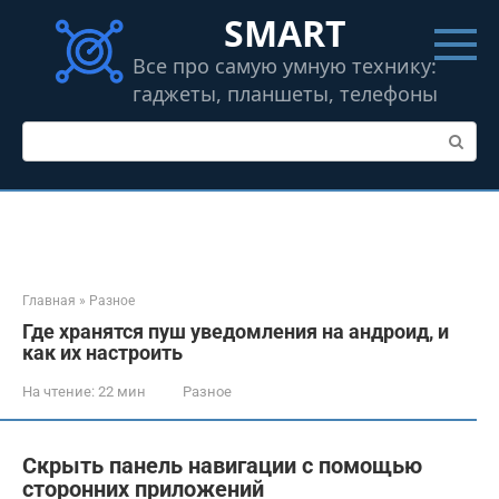
Перейти
SMART
к
контенту
Все про самую умную технику:
гаджеты, планшеты, телефоны
Поиск:
Главная
»
Разное
Где хранятся пуш уведомления на андроид, и
как их настроить
На чтение:
22 мин
Разное
Скрыть панель навигации с помощью
сторонних приложений