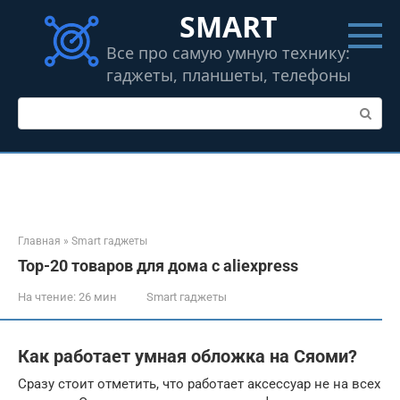
Перейти
SMART
к
контенту
Все про самую умную технику:
гаджеты, планшеты, телефоны
Поиск:
Главная
»
Smart гаджеты
Top-20 товаров для дома с aliexpress
На чтение:
26 мин
Smart гаджеты
Как работает умная обложка на Сяоми?
Сразу стоит отметить, что работает аксессуар не на всех