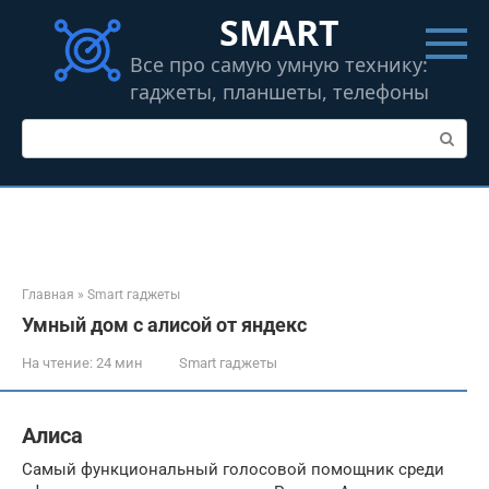
Перейти
SMART
к
контенту
Все про самую умную технику:
гаджеты, планшеты, телефоны
Поиск:
Главная
»
Smart гаджеты
Умный дом с алисой от яндекс
На чтение:
24 мин
Smart гаджеты
Алиса
Самый функциональный голосовой помощник среди