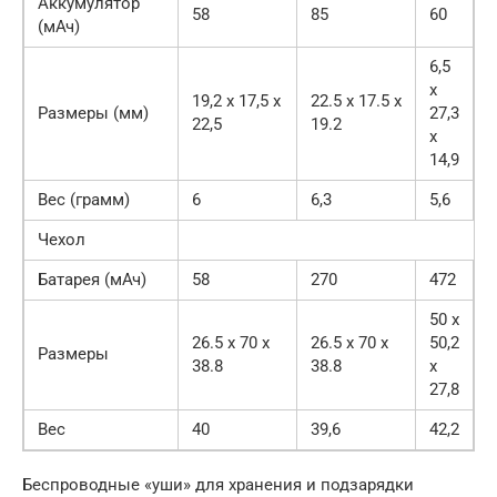
Аккумулятор
58
85
60
(мАч)
6,5
x
19,2 x 17,5 x
22.5 x 17.5 x
Размеры (мм)
27,3
22,5
19.2
x
14,9
Вес (грамм)
6
6,3
5,6
Чехол
Батарея (мАч)
58
270
472
50 x
26.5 x 70 x
26.5 x 70 x
50,2
Размеры
38.8
38.8
x
27,8
Вес
40
39,6
42,2
Беспроводные «уши» для хранения и подзарядки