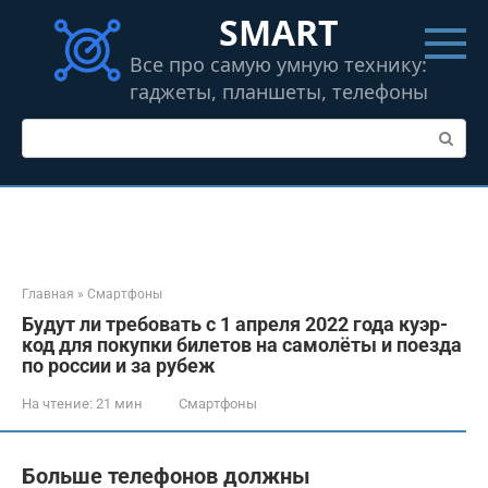
Перейти
SMART
к
контенту
Все про самую умную технику:
гаджеты, планшеты, телефоны
Поиск:
Главная
»
Смартфоны
Будут ли требовать с 1 апреля 2022 года куэр-
код для покупки билетов на самолёты и поезда
по россии и за рубеж
На чтение:
21 мин
Смартфоны
Больше телефонов должны