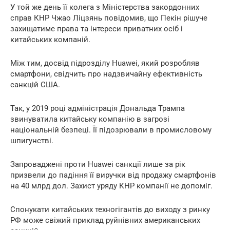
У той же день її колега з Міністерства закордонних
справ КНР Чжао Ліцзянь повідомив, що Пекін рішуче
захищатиме права та інтереси приватних осіб і
китайських компаній.
Між тим, досвід підрозділу Huawei, який розробляв
смартфони, свідчить про надзвичайну ефективність
санкцій США.
Так, у 2019 році адміністрація Дональда Трампа
звинуватила китайську компанію в загрозі
національній безпеці. Її підозрювали в промисловому
шпигунстві.
Запроваджені проти Huawei санкції лише за рік
призвели до падіння її виручки від продажу смартфонів
на 40 млрд дол. Захист уряду КНР компанії не допоміг.
Спонукати китайських техногігантів до виходу з ринку
РФ може свіжий приклад руйнівних американських