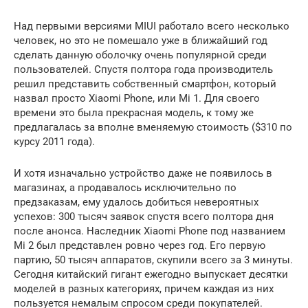
Над первыми версиями MIUI работало всего несколько
человек, но это не помешало уже в ближайший год
сделать данную оболочку очень популярной среди
пользователей. Спустя полтора года производитель
решил представить собственный смартфон, который
назвал просто Xiaomi Phone, или Mi 1. Для своего
времени это была прекрасная модель, к тому же
предлагалась за вполне вменяемую стоимость ($310 по
курсу 2011 года).
И хотя изначально устройство даже не появилось в
магазинах, а продавалось исключительно по
предзаказам, ему удалось добиться невероятных
успехов: 300 тысяч заявок спустя всего полтора дня
после анонса. Наследник Xiaomi Phone под названием
Mi 2 был представлен ровно через год. Его первую
партию, 50 тысяч аппаратов, скупили всего за 3 минуты.
Сегодня китайский гигант ежегодно выпускает десятки
моделей в разных категориях, причем каждая из них
пользуется немалым спросом среди покупателей.