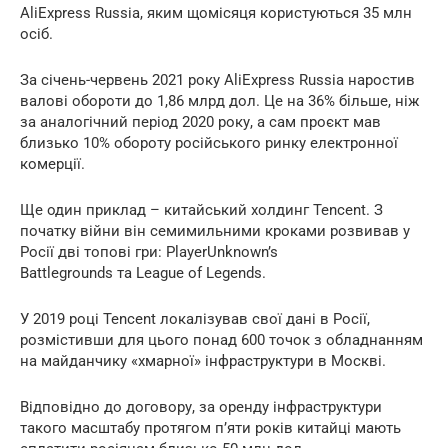
AliExpress Russia, яким щомісяця користуються 35 млн
осіб.
За січень-червень 2021 року AliExpress Russia наростив
валові обороти до 1,86 млрд дол. Це на 36% більше, ніж
за аналогічний період 2020 року, а сам проєкт мав
близько 10% обороту російського ринку електронної
комерції.
Ще один приклад – китайський холдинг Tencent. З
початку війни він семимильними кроками розвивав у
Росії дві топові гри: PlayerUnknown’s
Battlegrounds та League of Legends.
У 2019 році Tencent локалізував свої дані в Росії,
розмістивши для цього понад 600 точок з обладнанням
на майданчику «хмарної» інфраструктури в Москві.
Відповідно до договору, за оренду інфраструктури
такого масштабу протягом п’яти років китайці мають