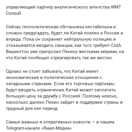
управляющий партнер аналитического агентства WMT
Consult
Сейчас геополитическая обстановка нестабильна и
сложно предугадать, будет ли Китай лоялен к России и
впредь. Пока он сохраняет нейтральную позицию и
отказывается вводить санкции, как того требуют США.
Вашингтон уже пригрозил Пекину жесткими мерами, на
что Китай пообещал отреагировать так же жестко.
Однако не стоит забывать, что Китай имеет
экономические и политические отношения с
западными странами. Если его торговые партнеры
будут вводить ограничения, Китай может заплатить
большую цену за дружбу с Россией. Поэтому неясно,
насколько далеко Пекин зайдет в поддержке страны в
трудный для нее период.
Самые важные и оперативные новости — в нашем
Telegram-канале «Ямал-Медиа».