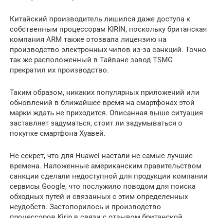
Китайский производитель лишился даже доступа к
собственным процессорам KIRIN, поскольку британская
компания ARM также отозвала лицензию на
производство электронных чипов из-за санкций. Точно
так же расположенный в Тайване завод TSMC
прекратил их производство.
Таким образом, никаких популярных приложений или
обновлений в ближайшее время на смартфонах этой
марки ждать не приходится. Описанная выше ситуация
заставляет задуматься, стоит ли задумываться о
покупке смартфона Хуавей.
Не секрет, что для Huawei настали не самые лучшие
времена. Наложенные американским правительством
санкции сделали недоступной для продукции компании
сервисы Google, что послужило поводом для поиска
обходных путей и связанных с этим определенных
неудобств. Застопорилось и производство
процессоров Kirin в связи с отзывом британской