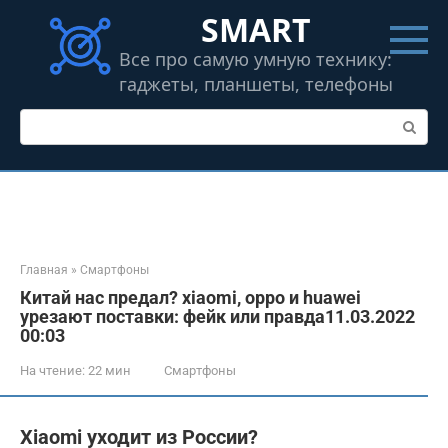
Перейти
SMART
к
контенту
Все про самую умную технику:
гаджеты, планшеты, телефоны
Поиск:
Главная
»
Смартфоны
Китай нас предал? xiaomi, oppo и huawei
урезают поставки: фейк или правда11.03.2022
00:03
На чтение:
22 мин
Смартфоны
Xiaomi уходит из России?