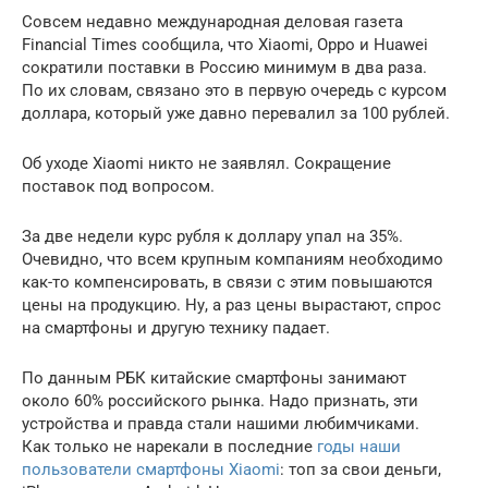
Совсем недавно международная деловая газета
Financial Times сообщила, что Xiaomi, Oppo и Huawei
сократили поставки в Россию минимум в два раза.
По их словам, связано это в первую очередь с курсом
доллара, который уже давно перевалил за 100 рублей.
Об уходе Xiaomi никто не заявлял. Сокращение
поставок под вопросом.
За две недели курс рубля к доллару упал на 35%.
Очевидно, что всем крупным компаниям необходимо
как-то компенсировать, в связи с этим повышаются
цены на продукцию. Ну, а раз цены вырастают, спрос
на смартфоны и другую технику падает.
По данным РБК китайские смартфоны занимают
около 60% российского рынка. Надо признать, эти
устройства и правда стали нашими любимчиками.
Как только не нарекали в последние
годы наши
пользователи смартфоны Xiaomi
: топ за свои деньги,