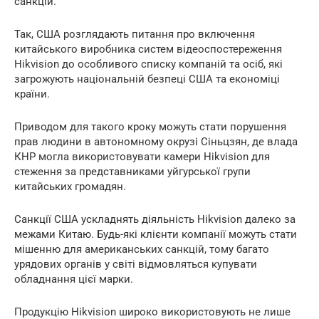
санкцій.
Так, США розглядають питання про включення
китайського виробника систем відеоспостереження
Hikvision до особливого списку компаній та осіб, які
загрожують національній безпеці США та економіці
країни.
Приводом для такого кроку можуть стати порушення
прав людини в автономному окрузі Сіньцзян, де влада
КНР могла використовувати камери Hikvision для
стеження за представниками уйгурської групи
китайських громадян.
Санкції США ускладнять діяльність Hikvision далеко за
межами Китаю. Будь-які клієнти компанії можуть стати
мішенню для американських санкцій, тому багато
урядових органів у світі відмовляться купувати
обладнання цієї марки.
Продукцію Hikvision широко використовують не лише