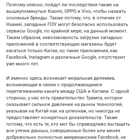
Поэтому неясно, пойдут ли последствия также на
вышеупомянутые Xiaomi, OPPO и Vivo, чтобы назвать
основные бренды. Также потому, что, в отличие от
Huawei, западные ПЗУ могут безопасно использовать
сервисы Google, по крайней мере, на данный момент.
Таким образом, невозможность загрузки западных
приложений в соответствующие магазины будет
касаться только Китая, но такие приложения, как
Facebook, Instagram и различные Google, отсутствуют
уже много лет.
И именно здесь возникает моральная дилемма,
возникающая в связи с продолжающимся
перетягиванием каната между США и Китаем. С одной
стороны, у нас есть правительство Трампа, которое
оказывает сильное давление на рынок технологий,
указывая на Китай как на шпионаж, но никогда не
предоставляет конкретных доказательств. Также
потому, что есть те, кто мог бы справедливо вытащить
все утечки данных, совершенные более или менее
добровольно полностью американским Facebook, не