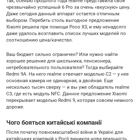
Так, осенью прошлого года realme представила свой
чрезвычайно успешный 6 Pro за очень «вкусную» цену.
Даже сегодня данный аппарат остается отличным
выбором. Перебить столь выгодное предложение
Xiaomi решила при помощи Poco X3, и ему ненадолго
даже удалось возглавить список лучших моделей по
соотношению цена/качество.
Ваш бюджет сильно ограничен? Или нужно найти
хорошее решение для школьника, пенсионера,
нетребовательного пользователя? Тогда выбирайте
Redmi 9A. На него realme отвечает моделью C2 — у нее
основная камера не одинарная, а двойная. Еще
несколько тысяч сверху — и вы уже обладатель realme
C3, где есть модуль NFC. Данное предложение Xiaomi
перекрывает моделью Redmi 9, которая совсем немного
дороже.
Чого бояться китайські компанії
Після початку повномасштабної війни в Україні для
китайських компаній у Росії виникла нова реальність.