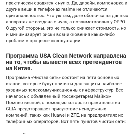
практически сводятся к нулю. Да, дизайн, компоновка и
другие вещи в телефонах realme не отличаются
оригинальностью. Что уж там, даже оболочка на данных
аппаратах не создана с нуля, а позаимствована у OPPO.
С другой стороны, это не только снижает стоимость, но
и минимизирует риски возникновения каких-либо
проблем в процессе эксплуатации.
Программа USA Clean Network направлена ​​
на то, чтобы вывести всех претендентов
из Китая.
Программа «Чистая сеть» состоит из пяти основных
этапов, которые будут приняты для защиты наиболее
уязвимых телекоммуникационных инфраструктур. Все
началось с объявленный госсекретарем Майком
Помпео весной, с помощью которого правительство
США предотвращает присутствие ненадежных
компаний, таких как Huawei и ZTE, на предприятиях их
телефонных операторов. Вот пять пунктов чистой сети: