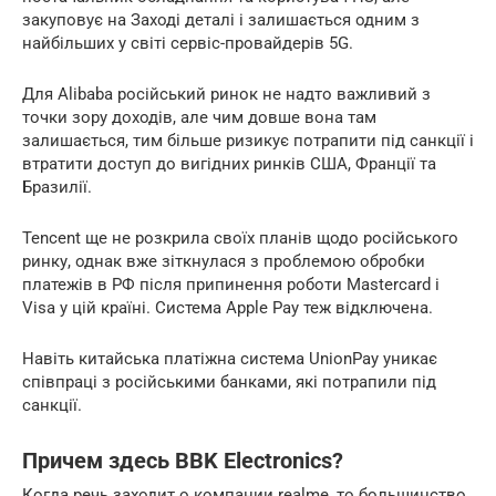
закуповує на Заході деталі і залишається одним з
найбільших у світі сервіс-провайдерів 5G.
Для Alibaba російський ринок не надто важливий з
точки зору доходів, але чим довше вона там
залишається, тим більше ризикує потрапити під санкції і
втратити доступ до вигідних ринків США, Франції та
Бразилії.
Tencent ще не розкрила своїх планів щодо російського
ринку, однак вже зіткнулася з проблемою обробки
платежів в РФ після припинення роботи Mastercard і
Visa у цій країні. Система Apple Pay теж відключена.
Навіть китайська платіжна система UnionPay уникає
співпраці з російськими банками, які потрапили під
санкції.
Причем здесь BBK Electronics?
Когда речь заходит о компании realme, то большинство