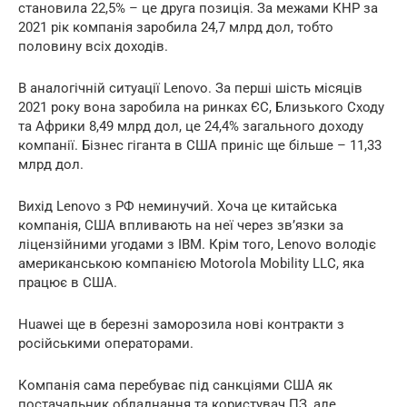
становила 22,5% – це друга позиція. За межами КНР за
2021 рік компанія заробила 24,7 млрд дол, тобто
половину всіх доходів.
В аналогічній ситуації Lenovo. За перші шість місяців
2021 року вона заробила на ринках ЄС, Близького Сходу
та Африки 8,49 млрд дол, це 24,4% загального доходу
компанії. Бізнес гіганта в США приніс ще більше – 11,33
млрд дол.
Вихід Lenovo з РФ неминучий. Хоча це китайська
компанія, США впливають на неї через зв’язки за
ліцензійними угодами з IBM. Крім того, Lenovo володіє
американською компанією Motorola Mobility LLC, яка
працює в США.
Huawei ще в березні заморозила нові контракти з
російськими операторами.
Компанія сама перебуває під санкціями США як
постачальник обладнання та користувач ПЗ, але