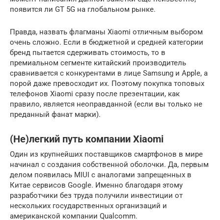
появится ли GT 5G на глобальном рынке.
Правда, назвать флагманы Xiaomi отличным выбором
очень сложно. Если в бюджетной и средней категории
бренд пытается сдерживать стоимость, то в
премиальном сегменте китайский производитель
сравнивается с конкурентами в лице Samsung и Apple, а
порой даже превосходит их. Поэтому покупка топовых
телефонов Xiaomi сразу после презентации, как
правило, является неоправданной (если вы только не
преданный фанат марки).
(Не)легкий путь компании Xiaomi
Один из крупнейших поставщиков смартфонов в мире
начинал с создания собственной оболочки. Да, первым
делом появилась MIUI с аналогами запрещенных в
Китае сервисов Google. Именно благодаря этому
разработчики без труда получили инвестиции от
нескольких государственных организаций и
американской компании Qualcomm.