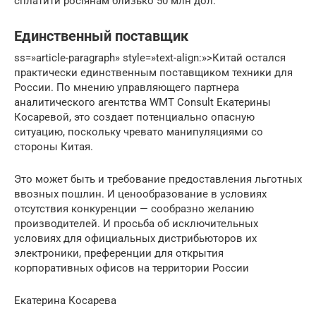
сплатити росіянам близько 50 млн дол.
Единственный поставщик
ss=»article-paragraph» style=»text-align:»>Китай остался
практически единственным поставщиком техники для
России. По мнению управляющего партнера
аналитического агентства WMT Consult Екатерины
Косаревой, это создает потенциально опасную
ситуацию, поскольку чревато манипуляциями со
стороны Китая.
Это может быть и требование предоставления льготных
ввозных пошлин. И ценообразование в условиях
отсутствия конкуренции — сообразно желанию
производителей. И просьба об исключительных
условиях для официальных дистрибьюторов их
электроники, преференции для открытия
корпоративных офисов на территории России
Екатерина Косарева