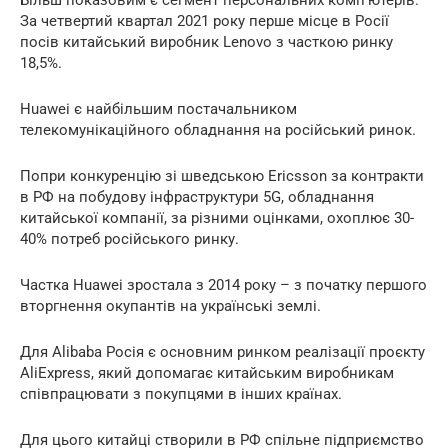
Більш показовим є сегмент персональних комп’ютерів.
За четвертий квартал 2021 року перше місце в Росії
посів китайський виробник Lenovo з часткою ринку
18,5%.
Huawei є найбільшим постачальником
телекомунікаційного обладнання на російський ринок.
Попри конкуренцію зі шведською Ericsson за контракти
в РФ на побудову інфраструктури 5G, обладнання
китайської компанії, за різними оцінками, охоплює 30-
40% потреб російського ринку.
Частка Huawei зростала з 2014 року – з початку першого
вторгнення окупантів на українські землі.
Для Alibaba Росія є основним ринком реалізації проєкту
AliExpress, який допомагає китайським виробникам
співпрацювати з покупцями в інших країнах.
Для цього китайці створили в РФ спільне підприємство