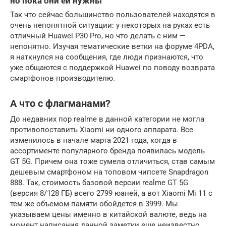
но пока они ей нужны
Так что сейчас большинство пользователей находятся в
очень непонятной ситуации: у некоторых на руках есть
отличный Huawei P30 Pro, но что делать с ним —
непонятно. Изучая тематические ветки на форуме 4PDA,
я наткнулся на сообщения, где люди признаются, что
уже общаются с поддержкой Huawei по поводу возврата
смартфонов производителю.
А что с флагманами?
До недавних пор realme в данной категории не могла
противопоставить Xiaomi ни одного аппарата. Все
изменилось в начале марта 2021 года, когда в
ассортименте популярного бренда появилась модель
GT 5G. Причем она тоже сумела отличиться, став самым
дешевым смартфоном на топовом чипсете Snapdragon
888. Так, стоимость базовой версии realme GT 5G
(версия 8/128 ГБ) всего 2799 юаней, а вот Xiaomi Mi 11 с
тем же объемом памяти обойдется в 3999. Мы
указываем цены именно в китайской валюте, ведь на
момент написания данной заметки еще неизвестно,