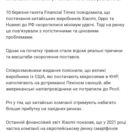
10 березня газета Financial Times повідомила, що
постачання китайських виробників Xiaomi, Oppo та
Huawei до РФ скоротилися мінімум удвічі. Тоді на ринку
це пов’язували з логістичними та ціновими
проблемами.
Однак на початку травня стали відомі реальні причини
та масштаби скорочення поставок.
Співрозмовники видання пояснили, що великі
виробники із США, які постачають мікросхеми в КНР,
наполягають на дотриманні Пекіном санкцій, аби
американські напівпровідники не потрапили до Росії.
Річ у тім, що китайські компанії отримують набагато
більше прибутку на західних ринках.
Останній фінансовий звіт Xiaomi показав, що у 2021 році
частка компанії на європейському ринку смартфонів