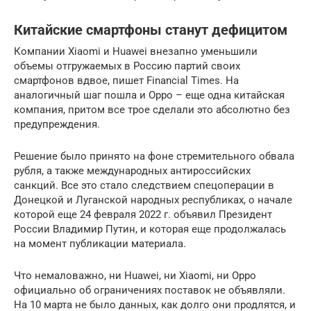
Китайские смартфоны станут дефицитом
Компании Xiaomi и Huawei внезапно уменьшили
объемы отгружаемых в Россию партий своих
смартфонов вдвое, пишет Financial Times. На
аналогичный шаг пошла и Oppo – еще одна китайская
компания, притом все трое сделали это абсолютно без
предупреждения.
Решение было принято на фоне стремительного обвала
рубля, а также международных антироссийских
санкций. Все это стало следствием спецоперации в
Донецкой и Луганской народных республиках, о начале
которой еще 24 февраля 2022 г. объявил Президент
России Владимир Путин, и которая еще продолжалась
на момент публикации материала.
Что немаловажно, ни Huawei, ни Xiaomi, ни Oppo
официально об ограничениях поставок не объявляли.
На 10 марта не было данных, как долго они продлятся, и