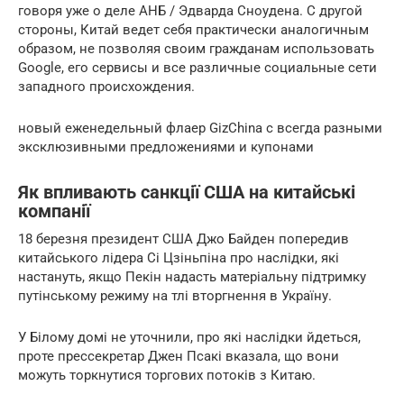
говоря уже о деле АНБ / Эдварда Сноудена. С другой
стороны, Китай ведет себя практически аналогичным
образом, не позволяя своим гражданам использовать
Google, его сервисы и все различные социальные сети
западного происхождения.
новый еженедельный флаер GizChina с всегда разными
эксклюзивными предложениями и купонами
Як впливають санкції США на китайські
компанії
18 березня президент США Джо Байден попередив
китайського лідера Сі Цзіньпіна про наслідки, які
настануть, якщо Пекін надасть матеріальну підтримку
путінському режиму на тлі вторгнення в Україну.
У Білому домі не уточнили, про які наслідки йдеться,
проте прессекретар Джен Псакі вказала, що вони
можуть торкнутися торгових потоків з Китаю.