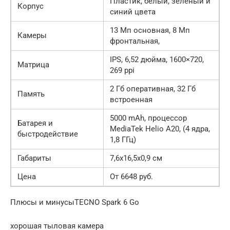
Пластик, белый, зеленый и
Корпус
синий цвета
13 Мп основная, 8 Мп
Камеры
фронтальная,
IPS, 6,52 дюйма, 1600×720,
Матрица
269 ppi
2 Гб оперативная, 32 Гб
Память
встроенная
5000 mAh, процессор
Батарея и
MediaTek Helio A20, (4 ядра,
быстродействие
1,8 ГГц)
Габариты
7,6х16,5х0,9 см
Цена
От 6648 руб.
Плюсы и минусыTECNO Spark 6 Go
хорошая тыловая камера