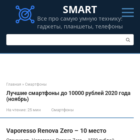
Перейти
SMART
к
контенту
Все про самую умную технику:
гаджеты, планшеты, телефоны
Поиск:
Главная
»
Смартфоны
Лучшие смартфоны до 10000 рублей 2020 года
(ноябрь)
На чтение:
25 мин
Смартфоны
Vaporesso Renova Zero – 10 место