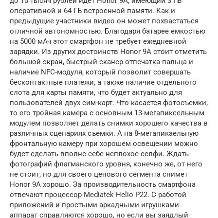
до 10 тысяч рублей идет Honor 9A, имеющий 3 ГБ
оперативной и 64 ГБ встроенной памяти. Как и
предыдущие участники видео он может похвастаться
отличной автономностью. Благодаря батарее емкостью
на 5000 мАч этот смартфон не требует ежедневной
зарядки. Из других достоинств Honor 9A стоит отметить
большой экран, быстрый сканер отпечатка пальца и
наличие NFC-модуля, который позволит совершать
бесконтактные платежи, а также наличие отдельного
слота для карты памяти, что будет актуально для
пользователей двух сим-карт. Что касается фотосъемки,
то его тройная камера с основным 13-мегапиксельным
модулем позволяет делать снимки хорошего качества в
различных сценариях съемки. А на 8-мегапикаельную
фронтальную камеру при хорошем освещении можно
будет сделать вполне себе неплохое селфи. Ждать
фотографий флагманского уровня, конечно же, от него
не стоит, но для своего ценового сегмента снимет
Honor 9A хорошо. За производительность смартфона
отвечают процессор Mediatek Helio P22. С работой
приложений и простыми аркадными игрушками
аппарат справляются хорошо, но если вы заядлый