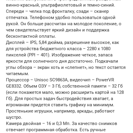
винно-красный, ультрафиолетовый и темно-синий.
Спереди – челка под фронталку, сзади – сканер
отпечатка. Телефоном удобно пользоваться одной
рукой. Он больше рассчитан на молодое поколение, о
чем свидетельствует яркий дизайн и поддержка
бесконтактной оплаты.
Дисплей – IPS, 5,84 дюйма, разрешение высокое, как
для устройства бюджетного класса – 2280 х 1080
пикселей (PPI – 401). Изображение четкое, запаса
яркости для солнечного дня достаточно. Подкачали
углы обзора – экран хоть и «слепнет», но текст остается
читаемым.
Процессор – Unisoc SC9863A, видеочип – PowerVR
GE8332. Объем ОЗУ – 3 Гб, собственной памяти – 32 Гб
(если покажется мало, можно расширить картой на 128
Гб). Для простых задач быстродействия хватает, а
игроманам придется ставить графику на минимум.
Простенькие игрушки, например, аркады, работают
шустро.
Камера двойная – 16 и 0,3 Мп. За качество снимков
отвечает программная обработка. Есть ручные