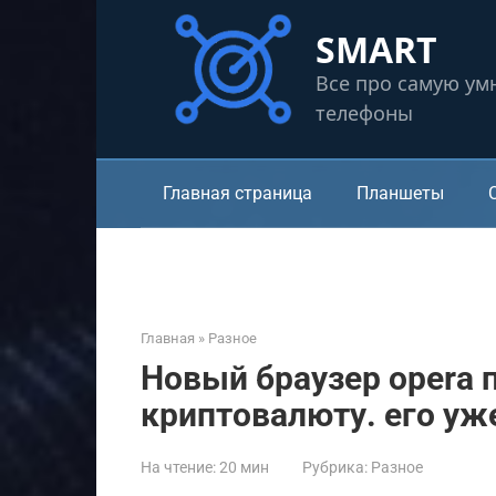
Перейти
SMART
к
контенту
Все про самую ум
телефоны
Главная страница
Планшеты
Главная
»
Разное
Новый браузер opera 
криптовалюту. его уж
На чтение:
20 мин
Рубрика:
Разное