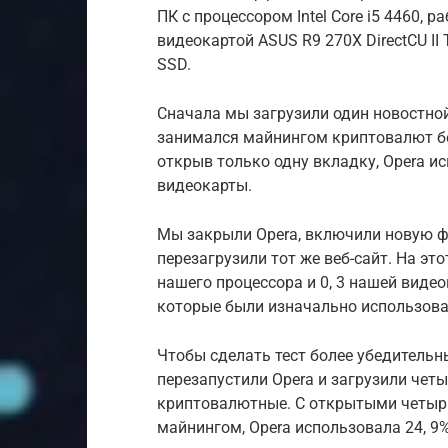
ПК с процессором Intel Core i5 4460, р
видеокартой ASUS R9 270X DirectCU I
SSD.
Сначала мы загрузили один новостной
занимался майнингом криптовалют бе
открыв только одну вкладку, Opera ис
видеокарты.
Мы закрыли Opera, включили новую 
перезагрузили тот же веб-сайт. На это
нашего процессора и 0, 3 нашей виде
которые были изначально использов
Чтобы сделать тест более убедительн
перезапустили Opera и загрузили чет
криптовалютные. С открытыми четырь
майнингом, Opera использовала 24, 9