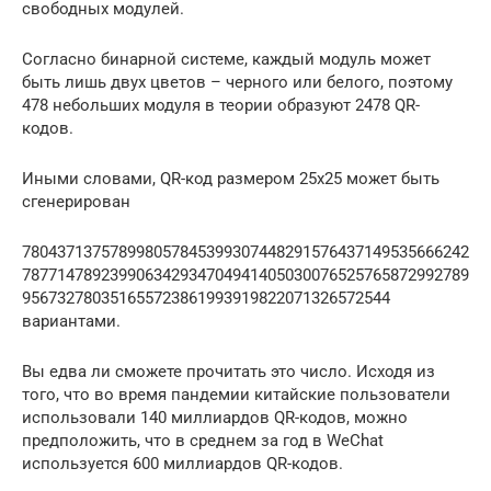
свободных модулей.
Согласно бинарной системе, каждый модуль может
быть лишь двух цветов – черного или белого, поэтому
478 небольших модуля в теории образуют 2478 QR-
кодов.
Иными словами, QR-код размером 25х25 может быть
сгенерирован
780437137578998057845399307448291576437149535666242
787714789239906342934704941405030076525765872992789
956732780351655723861993919822071326572544
вариантами.
Вы едва ли сможете прочитать это число. Исходя из
того, что во время пандемии китайские пользователи
использовали 140 миллиардов QR-кодов, можно
предположить, что в среднем за год в WeChat
используется 600 миллиардов QR-кодов.