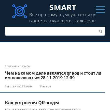
Перейти
SMART
к
контенту
Все про самую умную технику:
гаджеты, планшеты, телефоны
Поиск:
Главная
»
Разное
Чем на самом деле является qr код и стоит ли
им пользоваться28.11.2019 12:39
На чтение:
23 мин
Разное
Как устроены QR-коды