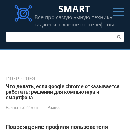
Перейти
SMART
к
контенту
Все про самую умную технику:
гаджеты, планшеты, телефоны
Поиск:
Главная
»
Разное
Что делать, если google chrome отказывается
работать: решения для компьютера и
смартфона
На чтение:
22 мин
Разное
Повреждение профиля пользователя