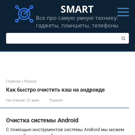
Перейти
SMART
к
контенту
Все про самую умную технику:
гаджеты, планшеты, телефоны
Поиск:
Главная
»
Разное
Как быстро очистить кэш на андроиде
На чтение:
21 мин
Разное
Очистка системы Android
С помощью инструментов системы Android мы можем