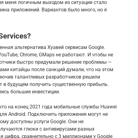
ля меня логичным выходом из ситуации стало
ина приложений. Вариантов было много, но я
Services?
венная альтернатива Хуавей сервисам Google.
YouTube, Chrome, GMaps не работают. И чтобы не
ботчики быстро придумали решение проблемы —
Сами китайцы после санкций думали, что на этом
ключив талантливых разработчиков решили
ит в будущем получить существенную прибыль.
лись большие инвестиции.
что на конец 2021 года мобильные службы Huawei
ля Android. Подключить приложения могут не
кому доступны услуги Google. Они не
 случаются глюки с антивирусами разных
я цифра, сравнительно с 3 миллионами у Google