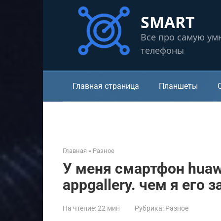
Перейти
SMART
к
контенту
Все про самую ум
телефоны
Главная страница
Планшеты
Главная
»
Разное
У меня смартфон huawe
appgallery. чем я его 
На чтение:
22 мин
Рубрика:
Разное