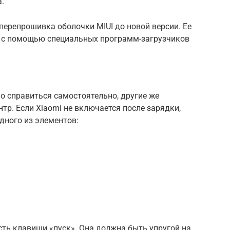
а.
ерепрошивка оболочки MIUI до новой версии. Ее
 с помощью специальных программ-загрузчиков
 справиться самостоятельно, другие же
тр. Если Xiaomi не включается после зарядки,
дного из элементов:
ть клавиши «пуск». Она должна быть упругой на